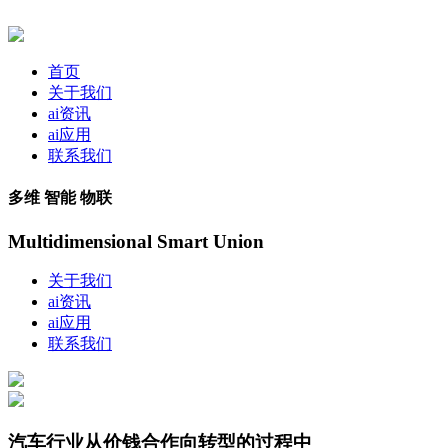
首页
关于我们
ai资讯
ai应用
联系我们
多维 智能 物联
Multidimensional Smart Union
关于我们
ai资讯
ai应用
联系我们
汽车行业从价钱合作向转型的过程中