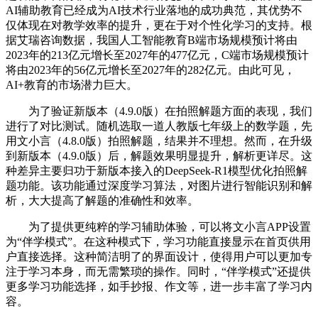
AI辅助教育已经成为AI技术行业落地的成功典范，其优势不
仅体现在对教学效率的提升，更在于对个性化学习的支持。根
据艾瑞咨询数据，我国人工智能教育B端市场规模预计将由
2023年的213亿元增长至2027年的477亿元，C端市场规模预计
将由2023年的56亿元增长至2027年的282亿元。由此可见，
AI+教育的市场潜力巨大。
为了验证新版本（4.9.0版）在拍照解题方面的表现，我们
进行了对比测试。随机选取一道人教版七年级上的数学题，先
用文小言（4.8.0版）拍照解题，结果并不理想。然而，在升级
到新版本（4.9.0版）后，解题效果明显提升，解析更详尽。这
种差异主要归功于新版本接入的DeepSeek-R1模型优化拍照解
题功能。该功能通过深度学习算法，对图片进行智能识别和解
析，大大提高了解题的准确性和效率。
为了提供更纯粹的学习辅助体验，可以将文小言APP设置
为“伴学模式”。在这种模式下，学习功能直接显示在首页供用
户直接选择。这种简洁明了的界面设计，使得用户可以更加专
注于学习本身，而无需繁琐的操作。同时，“伴学模式”还提供
更多学习功能选择，如手抄报、作文等，进一步丰富了学习内
容。