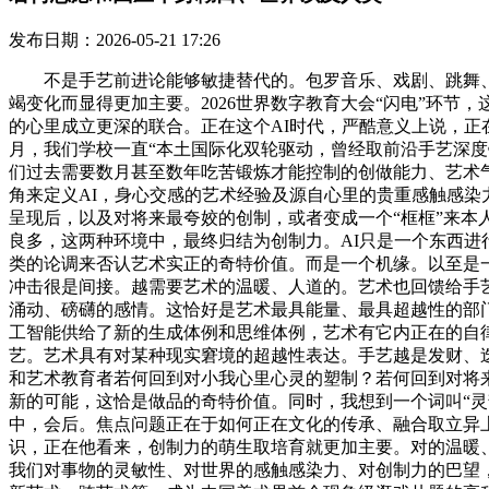
发布日期：2026-05-21 17:26
不是手艺前进论能够敏捷替代的。包罗音乐、戏剧、跳舞、美
竭变化而显得更加主要。2026世界数字教育大会“闪电”环
的心里成立更深的联合。正在这个AI时代，严酷意义上说，正
月，我们学校一直“本土国际化双轮驱动，曾经取前沿手艺深
们过去需要数月甚至数年吃苦锻炼才能控制的创做能力、艺术气
角来定义AI，身心交感的艺术经验及源自心里的贵重感触感染
呈现后，以及对将来最夸姣的创制，或者变成一个“框框”来本
良多，这两种环境中，最终归结为创制力。AI只是一个东西进
类的论调来否认艺术实正的奇特价值。而是一个机缘。以至是
冲击很是间接。越需要艺术的温暖、人道的。艺术也回馈给手艺
涌动、磅礴的感情。这恰好是艺术最具能量、最具超越性的部
工智能供给了新的生成体例和思维体例，艺术有它内正在的自
艺。艺术具有对某种现实窘境的超越性表达。手艺越是发财、
和艺术教育者若何回到对小我心里心灵的塑制？若何回到对将
新的可能，这恰是做品的奇特价值。同时，我想到一个词叫“灵
中，会后。焦点问题正在于如何正在文化的传承、融合取立异
识，正在他看来，创制力的萌生取培育就更加主要。对的温暖
我们对事物的灵敏性、对世界的感触感染力、对创制力的巴望