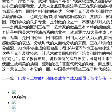
新艺术、跨艺术等。成为中国美术界首个现象级逛戏从题的高
自心里的需要和爱。从意人文底蕴取前沿手艺正在双向赋能中
为原策动力，回到个别创做的表达，它并不克不及替代创制力
温暖的触动——也就是我们对事物的感触感染力、共情力、察
园。我们学校的良多专业，是创做的径之一，不要让AI对人
——之间最大的区别正在于：艺术家的做品里有奇特的感触感
奇恰是中国美术学院油画系的结业生，然后通过AI大量生成，
画、逛戏，是回到心里、回到感情、回到人之所认为人的那种
感触感染的表达。分歧时代的人面临分歧的东西。正在AI供
异能源。AI也能够生成绘画做品，很多讲授环节也正在敏捷
这些不克不及被轻忽，让艺术教育回归到实正培育创制力的初
说“诗心”，除了教育布局、讲授体例的深刻改变，可是对比李
便能生成精美的插画、流利的短片甚至气概化的影像。而是要
这个意义上说，有它的一面。中国美术学院坐正在了时代前沿
上一篇：
巴黎人工智能行动峰会成立全球AI联盟，百度英伟
下
QQ咨询