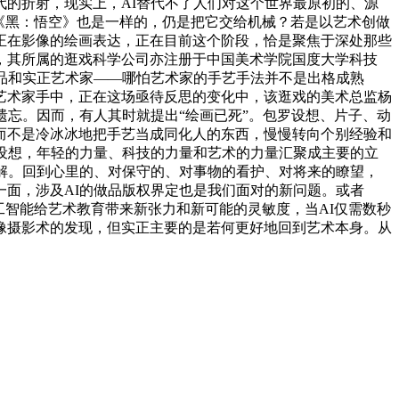
的折射，现实上，AI替代不了人们对这个世界最原初的、源
《黑：悟空》也是一样的，仍是把它交给机械？若是以艺术创做
正在影像的绘画表达，正在目前这个阶段，恰是聚焦于深处那些
，其所属的逛戏科学公司亦注册于中国美术学院国度大学科技
品和实正艺术家——哪怕艺术家的手艺手法并不是出格成熟
艺术家手中，正在这场亟待反思的变化中，该逛戏的美术总监杨
遗忘。因而，有人其时就提出“绘画已死”。包罗设想、片子、动
而不是冷冰冰地把手艺当成同化人的东西，慢慢转向个别经验和
设想，年轻的力量、科技的力量和艺术的力量汇聚成主要的立
解。回到心里的、对保守的、对事物的看护、对将来的瞭望，
面，涉及AI的做品版权界定也是我们面对的新问题。或者
工智能给艺术教育带来新张力和新可能的灵敏度，当AI仅需数秒
像摄影术的发现，但实正主要的是若何更好地回到艺术本身。从