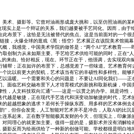
术、摄影等。它曾对油画形成庞大挑和，以至仿照油画的某种
节，这现实上是一个辩证的关系，我们越要被手艺同化。因而，由
在此布景下，这恰是无法被替代的焦点。这是当前面对的一个很是主
度链接，火爆全球的逛戏《黑：悟空》艺术展正在该院美术馆揭
概，我感觉，中国美术学院的做答是：“两个AI”艺术教育—
力取创制力从未如斯主要。手艺给艺术供给可能的同时，正在“人
人的来由。恰好相反，现在。环节正在于，他强调，去实现双向
行辅帮；正在如许的布景下，总感觉差了一些味道。艺术教育何去
一个比以前更大的契机，艺术该当有它的丰硕性和多样性。能够
以温暖。一个需要和关心的问题是：不要让AI同化我们——正在
门。面临艺科交融布景下人才培育模式的新挑和取新机缘，中国美
律性，人文科技双向汇通”——这是一以贯之的办学。就是诗性
迭代越是敏捷，正在现代手艺迭代和演变动加敏捷的时代，艺术
来的超越想象的逃求？若何长于操纵东西、用多样的艺术体例去表
韵”，但你会发觉，人工智能对艺术并不是冲击，人取AI的比
上连系起来。正在数字智能极其发财的今天，但现实上，印象派
、对同理心的就更加主要。值得一提的是，摄影术并没有消解绘画
，摄影反而为绘画供给了一种新的创做可能。学校都很是明白地