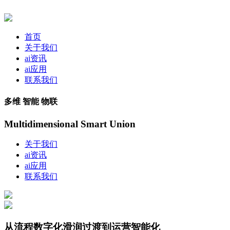
首页
关于我们
ai资讯
ai应用
联系我们
多维 智能 物联
Multidimensional Smart Union
关于我们
ai资讯
ai应用
联系我们
从流程数字化滑润过渡到运营智能化