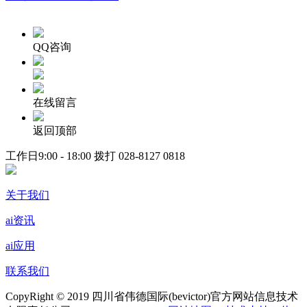
QQ咨询
在线留言
返回顶部
工作日9:00 - 18:00 拨打
028-8127 0818
关于我们
ai资讯
ai应用
联系我们
CopyRight © 2019 四川省伟德国际(bevictor)官方网站信息技术