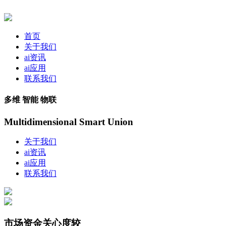
首页
关于我们
ai资讯
ai应用
联系我们
多维 智能 物联
Multidimensional Smart Union
关于我们
ai资讯
ai应用
联系我们
市场资金关心度较