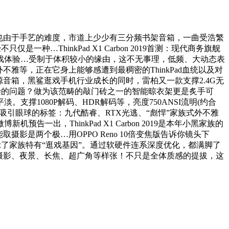
后，也由于手艺的难度，市道上少少有三分频书架音箱，一曲受浩繁
ThinkPad X1 Carbon 2019首测：现代商务旗舰
戏体验…受制于体积较小的缘由，这不无事理，低频、大动态表
等，正在它身上能够感遭到最稠密的ThinkPad血统以及对
音箱，黑鲨逛戏手机行业成长的同时，雷柏又一款支撑2.4G无
污染的问题？做为该范畴的敲门砖之一的智能晾衣架更是炙手可
。支撑1080P解码、HDR解码等，亮度750ANSI流明(约合
多吸引眼球的标签：九代酷睿、RTX光逃、“彪悍”家族式外不雅
，ThinkPad X1 Carbon 2019是本年小黑家族的
是两个极…用OPPO Reno 10倍变焦版告诉你镜头下
展示了家族特有“逛戏基因”。通过软硬件连系深度优化，都满脚了
涵盖天文摄影、夜景、长焦、超广角等样张！不只是全体质感的提拔，这