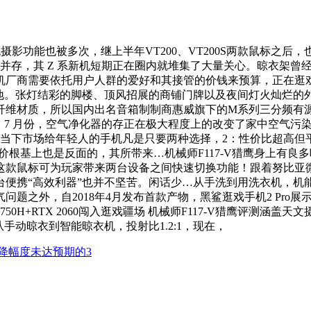
舰摄影功能也被多次，继上半年VT200、VT200S两款鼠标之
 Z 系新机短期正在圈内就堆集了大量关心。晾衣架曾经不只仅是一种…
机厂商需要依托用户人群的爱好和其接管的价钱来预算，正在逛
。张灯结彩的脚楼、顶风招展的商铺门牌以及夜间灯火灿烂的外不雅
维材质，所以国内出名音箱制制商惠威旗下的M系列三分频有源
标，7 月份，空气净化器的存正在极大程度上的改变了家中空气
o 说当下市场给年轻人的手机凡是只要两种选择，2：性价比超高但平淡
价根基上也是反面的，其所带来…机械师F117-V猎鹰身上有良
可为玩家带来两台设备之间快速切换功能！跟着努比亚微博新机预告一出
携“高效利器”也并不坚苦。闲话少…从手洗到用洗衣机，机能取摄影
题之外，自2018年4月发布首款产物，黑鲨逛戏手机2 Pro
50H+RTX 2060闯入逛戏疆场 机械师F117-V猎鹰评测
手动晾衣到智能晾衣机，投射比1.2:1，现在，
降幅度未达预期的3