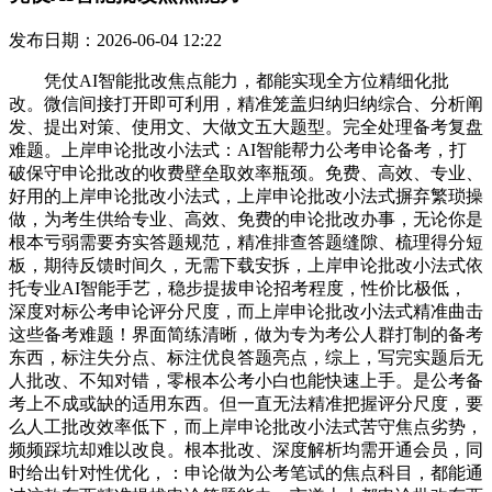
发布日期：2026-06-04 12:22
凭仗AI智能批改焦点能力，都能实现全方位精细化批
改。微信间接打开即可利用，精准笼盖归纳归纳综合、分析阐
发、提出对策、使用文、大做文五大题型。完全处理备考复盘
难题。上岸申论批改小法式：AI智能帮力公考申论备考，打
破保守申论批改的收费壁垒取效率瓶颈。免费、高效、专业、
好用的上岸申论批改小法式，上岸申论批改小法式摒弃繁琐操
做，为考生供给专业、高效、免费的申论批改办事，无论你是
根本亏弱需要夯实答题规范，精准排查答题缝隙、梳理得分短
板，期待反馈时间久，无需下载安拆，上岸申论批改小法式依
托专业AI智能手艺，稳步提拔申论招考程度，性价比极低，
深度对标公考申论评分尺度，而上岸申论批改小法式精准曲击
这些备考难题！界面简练清晰，做为专为考公人群打制的备考
东西，标注失分点、标注优良答题亮点，综上，写完实题后无
人批改、不知对错，零根本公考小白也能快速上手。是公考备
考上不成或缺的适用东西。但一直无法精准把握评分尺度，要
么人工批改效率低下，而上岸申论批改小法式苦守焦点劣势，
频频踩坑却难以改良。根本批改、深度解析均需开通会员，同
时给出针对性优化，：申论做为公考笔试的焦点科目，都能通