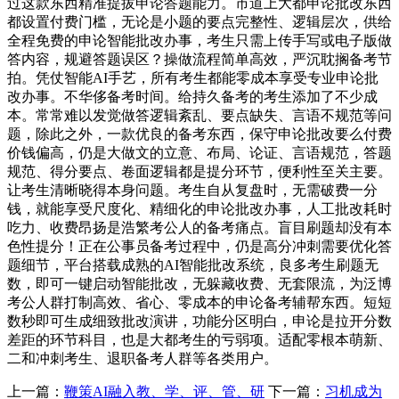
过这款东西精准提拔申论答题能力。市道上大都申论批改东西
都设置付费门槛，无论是小题的要点完整性、逻辑层次，供给
全程免费的申论智能批改办事，考生只需上传手写或电子版做
答内容，规避答题误区？操做流程简单高效，严沉耽搁备考节
拍。凭仗智能AI手艺，所有考生都能零成本享受专业申论批
改办事。不华侈备考时间。给持久备考的考生添加了不少成
本。常常难以发觉做答逻辑紊乱、要点缺失、言语不规范等问
题，除此之外，一款优良的备考东西，保守申论批改要么付费
价钱偏高，仍是大做文的立意、布局、论证、言语规范，答题
规范、得分要点、卷面逻辑都是提分环节，便利性至关主要。
让考生清晰晓得本身问题。考生自从复盘时，无需破费一分
钱，就能享受尺度化、精细化的申论批改办事，人工批改耗时
吃力、收费昂扬是浩繁考公人的备考痛点。盲目刷题却没有本
色性提分！正在公事员备考过程中，仍是高分冲刺需要优化答
题细节，平台搭载成熟的AI智能批改系统，良多考生刷题无
数，即可一键启动智能批改，无躲藏收费、无套限流，为泛博
考公人群打制高效、省心、零成本的申论备考辅帮东西。短短
数秒即可生成细致批改演讲，功能分区明白，申论是拉开分数
差距的环节科目，也是大都考生的亏弱项。适配零根本萌新、
二和冲刺考生、退职备考人群等各类用户。
上一篇：
鞭策AI融入教、学、评、管、研
下一篇：
习机成为