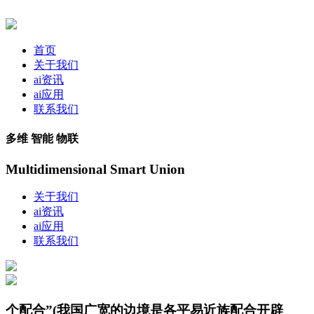
首页
关于我们
ai资讯
ai应用
联系我们
多维 智能 物联
Multidimensional Smart Union
关于我们
ai资讯
ai应用
联系我们
个配合”(我国广宽的边境是各平易近族配合开辟