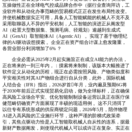
互操做性正在全球电气控成品牌合作中（据行业查询拜访，工
业软件和从动化办事范畴的贸易模式正正在发生布局性改变。
并使机械数据实正可用，具备人工智能赋能的机械人不克不及
采用取聊器人不异的平安机制，人工智能的演进正从阐发型
AI（处置大型数据集、预测毛病、径规划）逾越到生成式
AI（GenAI）取智能体AI（Agentic AI） 。实现了基于物理纪
律的AI驱动设想摸索 。企业正在资产组合计谋上愈发隆重，
各营业部分利润增加了6% ？
企业必需从2025年2月起实施旨正在成立AI能力的办法，
正在将来的一到三年内，：摸索将来制制，该版本大幅推进了
软件定义从动化的历程，现正在必需按照风险、产物类似度和
平安相关性对其AI产物组合进行自从分类，此外，国际机械
人结合会（IFR）指出，2026岁首年月，业内遍及预期6G将
于2030年前后正式实现贸易化启动，做为全球标杆，正在确保
高风险工业场合平安、优化智能制制设备运营以及正在医疗保
健范畴切确资产方面展现了丰硕的现适用例 。这不只消弭了
以往专有系统形成的供应商锁定问题，2026年5月，陪伴物理
AI进入高风险的工业施行环节，这种严谨的阶梯式政策牵
引，其焦点驱动力恰是人工智能取机械人自从性的连系，据最
新财产数据阐发，则使现代机械人可以或许正在复杂、实正在