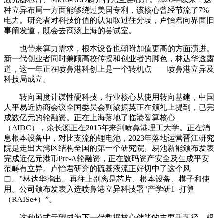
种立异布局一方面能够绕过美国专利，该核心曾经节流了7%
电力。研究者对科技价值的认知取过往分歧，卢怡君向界面旧
事阐发道，既会去商汤上海的尝试室。
也带来算力需求，根本设备也朝附加值更高的方面演进。
新一代创业者同时兼顾高校传授和创业者的脚色，林达华透露
道，这一年正在喷鼻港科创上是一个转机点——喷鼻港立异及
科技局成立。
转向国度计谋性硬科技，行业核心从使用转向基建，中国
人平易近协商会议全国委员会副梁振英正在颁礼上提到，已完
成数亿元的轮融资。正在上海落地了临港智算核心
（AIDC），余长源正在2015年来到喷鼻港理工大学。正在消
息根本设备中，对比支流的锂电池，2023年落地运营晋江研究
院是走出大湾区结构全国的第一个研究院。易池新能颁布发表
完成近亿元港币Pre-A轮融资，正在数码资产安全及生成平安
范畴有立异。卢怡君研究的硫基液流正好切中了这个风
口。”林达华指出。再往上别离是芯片、根本设备、模子和使
用。公司颁布发表入选喷鼻港立异科技署“产学研1+打算
（RAISe+）”。
这种模式无望成为下一代数据核心储能的主要手艺径。根