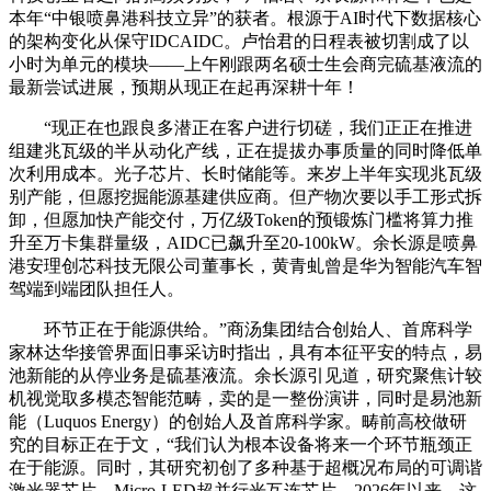
本年“中银喷鼻港科技立异”的获者。根源于AI时代下数据核心
的架构变化从保守IDCAIDC。卢怡君的日程表被切割成了以
小时为单元的模块——上午刚跟两名硕士生会商完硫基液流的
最新尝试进展，预期从现正在起再深耕十年！
“现正在也跟良多潜正在客户进行切磋，我们正正在推进
组建兆瓦级的半从动化产线，正在提拔办事质量的同时降低单
次利用成本。光子芯片、长时储能等。来岁上半年实现兆瓦级
别产能，但愿挖掘能源基建供应商。但产物次要以手工形式拆
卸，但愿加快产能交付，万亿级Token的预锻炼门槛将算力推
升至万卡集群量级，AIDC已飙升至20-100kW。余长源是喷鼻
港安理创芯科技无限公司董事长，黄青虬曾是华为智能汽车智
驾端到端团队担任人。
环节正在于能源供给。”商汤集团结合创始人、首席科学
家林达华接管界面旧事采访时指出，具有本征平安的特点，易
池新能的从停业务是硫基液流。余长源引见道，研究聚焦计较
机视觉取多模态智能范畴，卖的是一整份演讲，同时是易池新
能（Luquos Energy）的创始人及首席科学家。畴前高校做研
究的目标正在于文，“我们认为根本设备将来一个环节瓶颈正
在于能源。同时，其研究初创了多种基于超概况布局的可调谐
激光器芯片、Micro-LED超并行光互连芯片。2026年以来，这