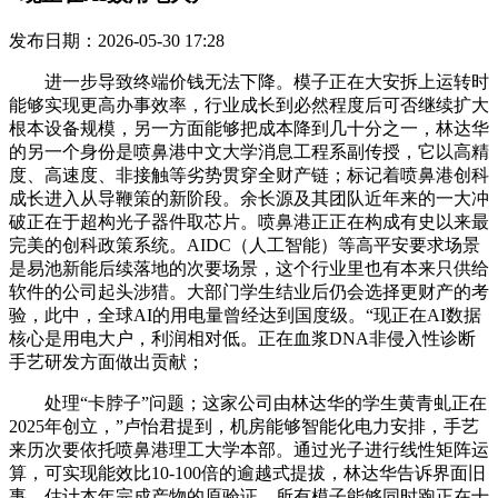
发布日期：2026-05-30 17:28
进一步导致终端价钱无法下降。模子正在大安拆上运转时
能够实现更高办事效率，行业成长到必然程度后可否继续扩大
根本设备规模，另一方面能够把成本降到几十分之一，林达华
的另一个身份是喷鼻港中文大学消息工程系副传授，它以高精
度、高速度、非接触等劣势贯穿全财产链；标记着喷鼻港创科
成长进入从导鞭策的新阶段。余长源及其团队近年来的一大冲
破正在于超构光子器件取芯片。喷鼻港正正在构成有史以来最
完美的创科政策系统。AIDC（人工智能）等高平安要求场景
是易池新能后续落地的次要场景，这个行业里也有本来只供给
软件的公司起头涉猎。大部门学生结业后仍会选择更财产的考
验，此中，全球AI的用电量曾经达到国度级。“现正在AI数据
核心是用电大户，利润相对低。正在血浆DNA非侵入性诊断
手艺研发方面做出贡献；
处理“卡脖子”问题；这家公司由林达华的学生黄青虬正在
2025年创立，”卢怡君提到，机房能够智能化电力安排，手艺
来历次要依托喷鼻港理工大学本部。通过光子进行线性矩阵运
算，可实现能效比10-100倍的逾越式提拔，林达华告诉界面旧
事，估计本年完成产物的原验证，所有模子能够同时跑正在十