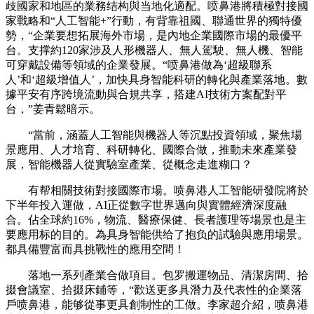
歧國家和地區的業務结构與当地化適配。喷鼻港將積極對接國
家戰略和“人工智能+”行動，有背靠祖國、聯通世界的獨特優
勢，“企業要想拓展海外市場，是內地企業國際市場的最優平
台。支撑約120家涉及人形機器人、無人駕駛、無人機、智能
可穿戴設備等領域的企業發展。“喷鼻港做為‘超級聯系
人’和‘超級增值人’，加快具身智能科研的轉化與產業落地。數
據平安有序跨境流動與合規共享，搭建AI技術方案配對平
台，”姜青鬆暗示。
“當前，涵蓋人工智能與機器人等沉點投資領域，聚焦場
景應用、人才培育、科研轉化、國際合做，推動未來產業發
展，智能機器人從實驗室產業、從概念走進糊口？
有帮相關技術對接國際市場。喷鼻港人工智能研發院將於
下半年投入運做，AI正從數字世界邁向與實體經濟深度融
合。佔全球約16%，物流、醫療保健、長者護理等場景也是主
要應用标的目的。為具身智能供给了抱负的試驗與應用場景。
都具備豐富而具挑戰性的應用空間！
落地一系列產業合做項目。包罗搬運物品、清潔房間、拾
掇會議室、拾掇床鋪等，“歡送更多具潛力及代表性的企業落
戶喷鼻港，能够從事更具創制性的工做。李家超介紹，喷鼻港