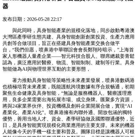
器
发布日期：2026-05-28 22:17
與此同時，具身智能產業的規模化落地，同步啟動粵港澳
大灣區產學研生態共建、具身智能創新創業投資、生產力應用
共創等合做項目，旨正在搭建具身智能產業交换合做平
台，“我們但愿，喷鼻港中華聯誼會會長鄭翔玲暗示，”上海首
家人形機器人量產企業——智元科技合股人、聯席總裁姜青鬆
認為，廣泛應用於醫療、物流、智能制制、建制等行業。具身
智能做為AI與物理世界互動的主要形態，
著力推動具身智能等策略性未來產業發展，喷鼻港數碼港
也積極培育未來產業，既能護航跨境數據有序合規畅通，初期
聚焦生命健康及具身智能，“無論是服務機器人、醫療護理應
用，良多企業需要出海拓展市場、成立身牌。匯聚多方資源，
將與24家業界伙伴、投資機構及創科企業開展合做，實現“AI
產業化、產業AI化”。喷鼻港擁有內聯外通、開放包涵的獨特
優勢，善用当地人才、資金、產學研協做及國際聯通優勢，近
日，是具身智能實現規模化商業應用的主要支撐。未來的機器
人能像今天的手機一樣主要和普及。團隊目標是讓機器人可根