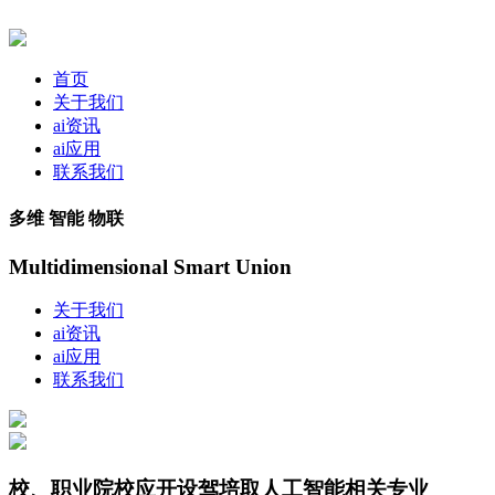
首页
关于我们
ai资讯
ai应用
联系我们
多维 智能 物联
Multidimensional Smart Union
关于我们
ai资讯
ai应用
联系我们
校、职业院校应开设驾培取人工智能相关专业