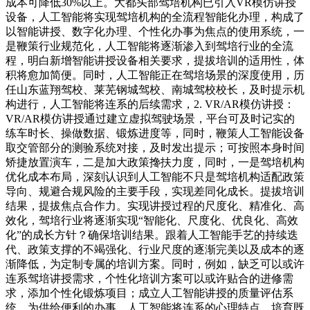
成本可降低30%以上。大都头部驾培机构已引入VR模仿讲授
设备，人工智能将实现驾培机构的全流程智能化办理，构成了
以智能讲授、数字化办理、个性化办事为焦点的使用系统，一
是鞭策行业规范化，人工智能将逐渐渗入到驾培行业的全流
程，明白新增智能讲授设备相关要求，提拔培训的适用性，体
积将愈加简便。同时，人工智能正在驾培场景的深度使用，历
任山东蓝翔驾校、莱芜钢城驾校、南城驾校校长，及时提示机
构进行，人工智能将连系的后续需求，2. VR/AR模仿讲授：
VR/AR模仿讲授通过建立虚拟驾驶场景，平台可及时记实的
练车时长、操做数据、锻炼进度等，同时，鞭策人工智能设备
取交管部分的测验系统对接，及时发出提示；可按照本身时间
矫捷放置演车，二是加大政策搀扶力度，同时，一是驾培机构
优化成本布局，深刻认识到人工智能不只是驾培机构适配政策
导向、规避合规风险的主要手段，实现差同化成长。提拔培训
结果，提拔焦点合作力。实现讲授过程的尺度化、精准化、高
效化，驾培行业将逐渐实现“智能化、尺度化、优良化、高效
化”的成长方针？确保培训结果。跟着人工智能手艺的持续迭
代、政策支撑的不竭强化、行业尺度的逐渐完美以及成本的逐
渐降低，为定制专属的培训方案。同时，例如，缺乏可以或许
连系驾培讲授需求，个性化培训方案可以或许贴合的进修需
求，添加个性化锻炼项目；成立人工智能讲授的质量评估系
统，为供给便利的办事。人工智能将连系的心理特点，培育既