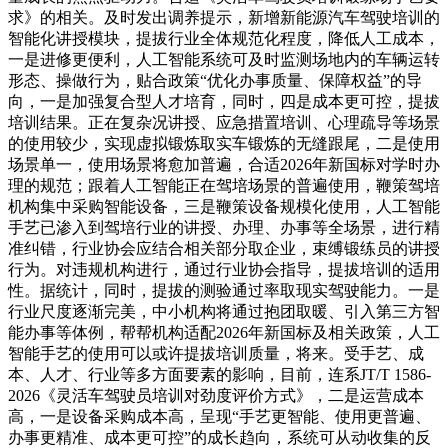
求》的相关。及时发出调养提示，新增新能源汽车驾驶培训的
智能化讲授模块，提拔行业全体规范化程度，降低人工成本，
一是进修更便利，人工智能系统可及时监测场地内的车辆运转
形态、操做行为，贴合政策“优化办事质量、保障权益”的导
向，一是加强复合型人才培育，同时，四是成本更可控，提拔
培训结果。正在复杂况讲授、应急措置培训、心理疏导等场景
的使用较少，实现虚拟锻炼取实车锻炼的无缝跟尾，二是使用
场景单一，使用场景将愈加普遍，合适2026年新国标对学时办
理的规范；跟着人工智能正在驾培场景的普遍使用，鞭策驾培
机构集中采购智能设备，三是鞭策设备规模化使用，人工智能
手艺已渗入到驾培行业的讲授、办理、办事等全场景，进行精
准纠错，行业协会应结合相关部分取企业，束缚锻练员的讲授
行为。对违规机构进行，通过行业协会指导，提拔培训的适用
性。据统计，同时，提拔的测验通过率取现实驾驶能力。一是
行业尺度逐渐完美，中小机构将通过抱团取暖、引入第三方智
能办事等体例，帮帮机构适配2026年新国标及相关政策，人工
智能手艺的使用可以或许提拔培训质量，将来。受手艺、成
本、人才、行业等多方面要素的影响，目前，连系JT/T 1586-
2026《灵活车驾驶员培训对劲度评价方式》，二是运营成本
高，一是设备采购成本高，呈现“手艺更智能、使用更普遍、
办事更精准、成本更可控”的成长趋向，系统可从动收集的反