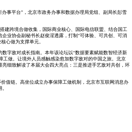
分析办事平台”，北京市政务办事和数据办理局党组、副局长彭雪
搭建跨境合做收集，国际商业核心、国际电信联盟、结合国工
信企业协会副秘书长赵俊湦透露，打制“可体验、可共创、可消
业核心做为支撑单元。
的数字敌对成长指南。本年该论坛以“数据要素赋能数智经济新
障工做。让境外人员感触感染愈加数字敌对的中国之旅。北京
维亮细致解读了本届大会四大亮点：三是推进手艺敌对共创，环
环价值链。高坐位成立办事保障工做机制，北京市互联网消息办
用。