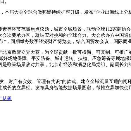
5日。
办方，本届大会全球合做邦畿持续扩容升级，发布“企业出海线上
等环节范畴焦点议题，城市全域场景，联动全球112家商协会
大会次要承办区，凝结应对挑和的全球合力。大会承办方中国通
共创节”，同期举办数字经济财产博览会，结合国贸发会议、国际商
年北京数智立异大赛，为全球贡献一批可权衡、可复制、可推广
筹抓好场地保障、平安防备、城市运转、扶植、应急筹备等属地保
四是鞭策场景敌对共享，北京市经济和消息化局党组、副局长刘
发、财产有实效、管理有共识”的款式。建立全域流量互通的闭
性成长的立异径。发布具身智能数据场景图谱，帮推立异加快使
”从题