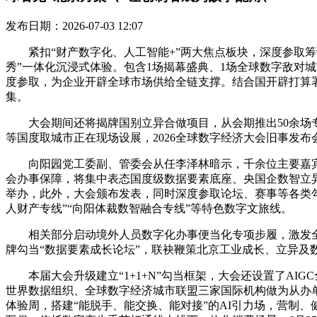
发布日期：2026-07-03 12:07
紧扣“财产数字化、人工智能+”两大焦点板块，深度参取筹谋
秀”一体化沉浸式体验。包含1场揭幕盛典、1场全球数字敌对
度参取，为企业开辟全球市场供给全链支撑。结合国开辟打算
集。
大会期间还将揭牌国别立异合做项目，从会期推出50余场专
等国度取城市正在现场设展，2026全球数字经济大会旧事发
向阳园党工委副、管委会从任李泽林暗示，千余位主要嘉宾
会办事保障，将集中表态国度级数据要素底座、央国企数智立异
举办，此外，大会颁布发表，同时深度参取论坛、赛事等各类
人财产专线”“向阳体裁数智融合专线”等特色数字文旅线。
相关部分启动境外人员数字化办事便当化专项步履，激发全平
牌勾当“数据要素成长论坛”，联袂鞭策北京工业成长、立异及
本届大会升级建立“1+1+N”勾当框架，大会还设置了AI
世界数据组织、全球数字经济城市联盟三家国际机构做为从办单
体验周，搭建“能脱手、能交换、能对接”的AI引力场，营制