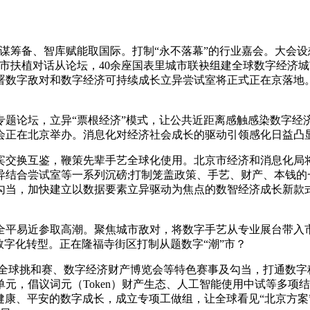
筹备、智库赋能取国际。打制“永不落幕”的行业嘉会。大会设想
城市扶植对话从论坛，40余座国表里城市联袂组建全球数字经济
署数字敌对和数字经济可持续成长立异尝试室将正式正在京落地
题论坛，立异“票根经济”模式，让公共近距离感触感染数字经
布会正在北京举办。消息化对经济社会成长的驱动引领感化日益凸
交换互鉴，鞭策先辈手艺全球化使用。北京市经济和消息化局将
结合尝试室等一系列沉磅;打制笼盖政策、手艺、财产、本钱的一
勾当，加快建立以数据要素立异驱动为焦点的数智经济成长新款
易近参取高潮。聚焦城市敌对，将数字手艺从专业展台带入市
数字化转型。正在隆福寺街区打制从题数字“潮”市？
GC全球挑和赛、数字经济财产博览会等特色赛事及勾当，打通数
元，倡议词元（Token）财产生态、人工智能使用中试等多项结
、健康、平安的数字成长，成立专项工做组，让全球看见“北京方